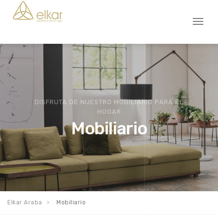
Toggl
naviga
DISFRUTA DE NUESTRO MOBILIARIO PARA EL
HOGAR
Mobiliario
Elkar Araba
Mobiliario